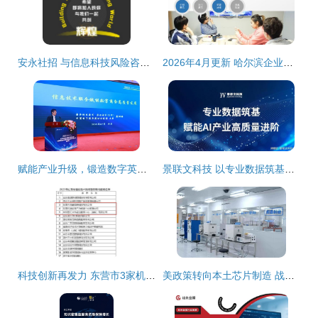
安永社招 与信息科技风险咨询共创信息技术咨询服务新辉煌
2026年4月更新 哈尔滨企业微信小程序开发服务商选购指南与品牌推荐
赋能产业升级，锻造数字英才——第三届信息技术服务产业发展论坛暨中国信息协会第五届信息技术服务业应用技能大赛颁奖典礼在京隆重举行
景联文科技 以专业数据筑基，赋能AI产业高质量进阶
科技创新再发力 东营市3家机构新获批省级技术转移服务机构
美政策转向本土芯片制造 战略调整背后的全球供应链重构