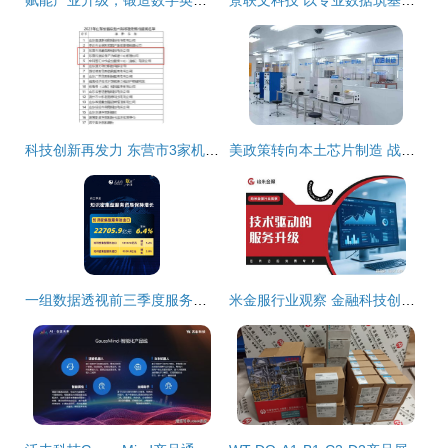
赋能产业升级，锻造数字英才——第三届信息技术服务产业发展论坛暨中国信息协会第五届信息技术服务业应用技能大赛颁奖典礼在京隆重举行
景联文科技 以专业数据筑基，赋能AI产业高质量进阶
科技创新再发力 东营市3家机构新获批省级技术转移服务机构
美政策转向本土芯片制造 战略调整背后的全球供应链重构
一组数据透视前三季度服务贸易成绩单 经济科技融合下信息技术咨询服务的亮眼表现
米金服行业观察 金融科技创新如何引领金融发展新趋势