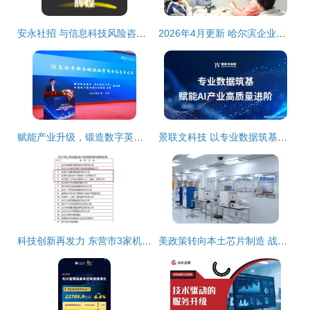
安永社招 与信息科技风险咨询共创信息技术咨询服务新辉煌
2026年4月更新 哈尔滨企业微信小程序开发服务商选购指南与品牌推荐
赋能产业升级，锻造数字英才——第三届信息技术服务产业发展论坛暨中国信息协会第五届信息技术服务业应用技能大赛颁奖典礼在京隆重举行
景联文科技 以专业数据筑基，赋能AI产业高质量进阶
科技创新再发力 东营市3家机构新获批省级技术转移服务机构
美政策转向本土芯片制造 战略调整背后的全球供应链重构